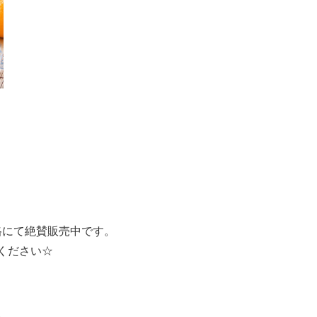
！
格にて絶賛販売中です。
ください☆
。