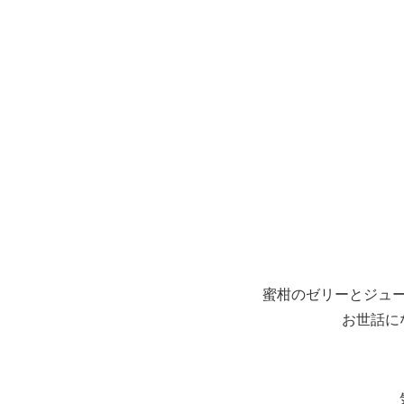
蜜柑のゼリーとジュ
お世話に